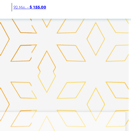
90 Min.
-
$ 155.00