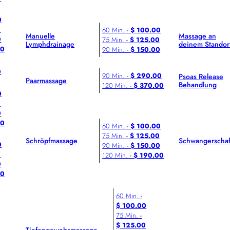
0
0
60 Min.
-
$ 100.00
Manuelle
Massage an
0
75 Min.
-
$ 125.00
Lymphdrainage
deinem Standor
00
90 Min.
-
$ 150.00
0
90 Min.
-
$ 290.00
Psoas Release
Paarmassage
Behandlung
120 Min.
-
$ 370.00
0
0
0
00
60 Min.
-
$ 100.00
75 Min.
-
$ 125.00
Schröpfmassage
Schwangerschaf
0
90 Min.
-
$ 150.00
0
120 Min.
-
$ 190.00
0
00
60 Min.
-
$ 100.00
75 Min.
-
$ 125.00
Tiefengewebsmassage