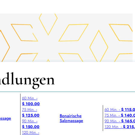
dlungen
60 Min.
-
$ 100.00
75 Min.
-
60 Min.
-
$ 115.
$ 125.00
75 Min.
-
$ 140.
Bonairische
ssage
Salzmassage
90 Min.
-
90 Min.
-
$ 165.
$ 150.00
120 Min.
-
$ 215
120 Min.
-