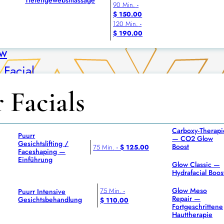
90 Min.
-
t
$ 150.00
120 Min.
-
ow
$ 190.00
ow
Facial
 Facials
l
e Hauttherapie
Carboxy-Therapi
Puurr
— CO2 Glow
Gesichtslifting /
Boost
75 Min.
-
$ 125.00
Faceshaping —
Einführung
Glow Classic —
Hydrafacial Boos
Glow Meso
75 Min.
-
Puurr Intensive
e Lift
Repair —
Gesichtsbehandlung
$ 110.00
Fortgeschrittene
Hauttherapie