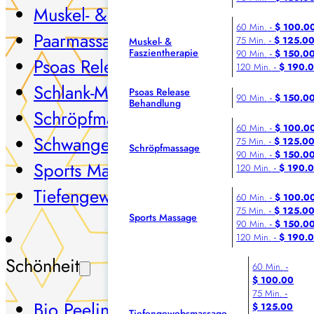
Muskel- & Faszientherapie
60 Min.
-
$ 100.0
Paarmassage
75 Min.
-
$ 125.0
Muskel- &
Faszientherapie
90 Min.
-
$ 150.0
Psoas Release Behandlung
120 Min.
-
$ 190.
Schlank-Massage
Psoas Release
90 Min.
-
$ 150.0
Behandlung
Schröpfmassage
60 Min.
-
$ 100.0
Schwangerschaftsmassage
75 Min.
-
$ 125.0
Schröpfmassage
90 Min.
-
$ 150.0
Sports Massage
120 Min.
-
$ 190.
Tiefengewebsmassage
60 Min.
-
$ 100.0
75 Min.
-
$ 125.0
Sports Massage
90 Min.
-
$ 150.0
120 Min.
-
$ 190.
Schönheit
60 Min.
-
$ 100.00
75 Min.
-
Bio Peeling — Nature's Peel
$ 125.00
Tiefengewebsmassage