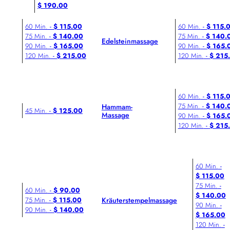
$ 190.00
60 Min.
-
$ 115.00
60 Min.
-
$ 115.
75 Min.
-
$ 140.00
75 Min.
-
$ 140.
Edelsteinmassage
90 Min.
-
$ 165.00
90 Min.
-
$ 165.
120 Min.
-
$ 215.00
120 Min.
-
$ 215
60 Min.
-
$ 115.
75 Min.
-
$ 140.
Hammam-
45 Min.
-
$ 125.00
Massage
90 Min.
-
$ 165.
120 Min.
-
$ 215
60 Min.
-
$ 115.00
75 Min.
-
60 Min.
-
$ 90.00
$ 140.00
Kräuterstempelmassage
75 Min.
-
$ 115.00
90 Min.
-
90 Min.
-
$ 140.00
$ 165.00
120 Min.
-