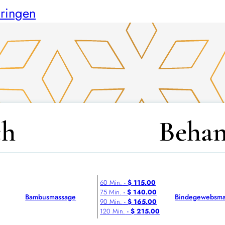
ringen
ch
Behan
60 Min.
-
$ 115.00
75 Min.
-
$ 140.00
Bambusmassage
Bindegewebsma
90 Min.
-
$ 165.00
120 Min.
-
$ 215.00