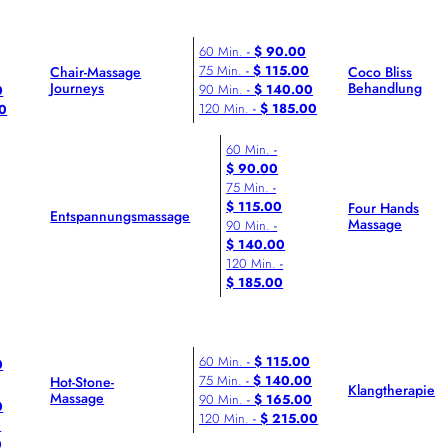
60 Min.
-
$ 90.00
75 Min.
-
$ 115.00
Chair-Massage
Coco Bliss
Journeys
Behandlung
90 Min.
-
$ 140.00
0
120 Min.
-
$ 185.00
00
60 Min.
-
$ 90.00
75 Min.
-
$ 115.00
Four Hands
Entspannungsmassage
Massage
90 Min.
-
$ 140.00
120 Min.
-
$ 185.00
60 Min.
-
$ 115.00
0
75 Min.
-
$ 140.00
Hot-Stone-
Klangtherapie
Massage
90 Min.
-
$ 165.00
0
120 Min.
-
$ 215.00
0
0