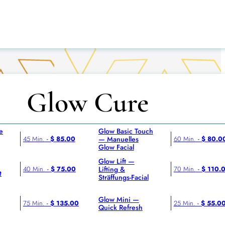
Glow Cure
e
Glow Basic Touch
— Manuelles
45 Min.
-
$ 85.00
60 Min.
-
$ 80.0
Glow Facial
Glow Lift —
Lifting &
40 Min.
-
$ 75.00
70 Min.
-
$ 110.
t
Sträffungs-Facial
Glow Mini —
75 Min.
-
$ 135.00
25 Min.
-
$ 55.0
Quick Refresh