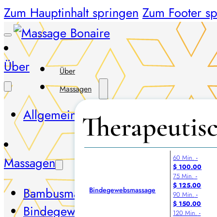
Zum Hauptinhalt springen
Zum Footer sp
Über
Über
Massagen
Allgemeine Geschäftsbedingungen
Therapeutis
60 Min.
-
Massagen
$ 100.00
75 Min.
-
$ 125.00
Bambusmassage
Bindegewebsmassage
90 Min.
-
$ 150.00
Bindegewebsmassage
120 Min.
-