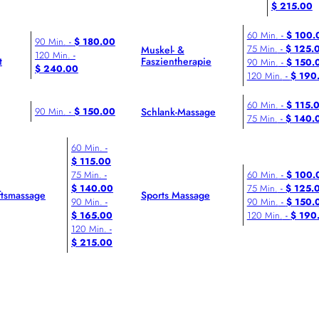
$ 215.00
60 Min.
-
$ 100.
90 Min.
-
$ 180.00
75 Min.
-
$ 125.
Muskel- &
120 Min.
-
t
Faszientherapie
90 Min.
-
$ 150.
$ 240.00
120 Min.
-
$ 190
60 Min.
-
$ 115.
Schlank-Massage
90 Min.
-
$ 150.00
75 Min.
-
$ 140.
60 Min.
-
$ 115.00
75 Min.
-
60 Min.
-
$ 100.
$ 140.00
75 Min.
-
$ 125.
tsmassage
Sports Massage
90 Min.
-
90 Min.
-
$ 150.
$ 165.00
120 Min.
-
$ 190
120 Min.
-
$ 215.00